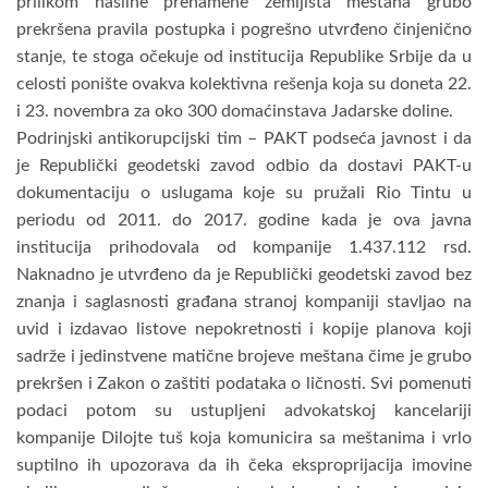
prilikom nasilne prenamene zemljišta meštana grubo
prekršena pravila postupka i pogrešno utvrđeno činjenično
stanje, te stoga očekuje od institucija Republike Srbije da u
celosti ponište ovakva kolektivna rešenja koja su doneta 22.
i 23. novembra za oko 300 domaćinstava Jadarske doline.
Podrinjski antikorupcijski tim – PAKT podseća javnost i da
je Republički geodetski zavod odbio da dostavi PAKT-u
dokumentaciju o uslugama koje su pružali Rio Tintu u
periodu od 2011. do 2017. godine kada je ova javna
institucija prihodovala od kompanije 1.437.112 rsd.
Naknadno je utvrđeno da je Republički geodetski zavod bez
znanja i saglasnosti građana stranoj kompaniji stavljao na
uvid i izdavao listove nepokretnosti i kopije planova koji
sadrže i jedinstvene matične brojeve meštana čime je grubo
prekršen i Zakon o zaštiti podataka o ličnosti. Svi pomenuti
podaci potom su ustupljeni advokatskoj kancelariji
kompanije Dilojte tuš koja komunicira sa meštanima i vrlo
suptilno ih upozorava da ih čeka eksproprijacija imovine