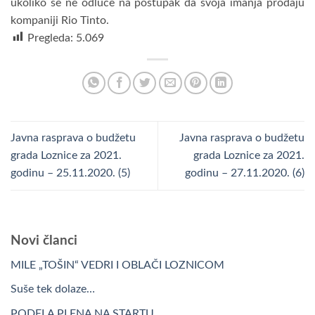
ukoliko se ne odluče na postupak da svoja imanja prodaju
kompaniji Rio Tinto.
Pregleda:
5.069
Javna rasprava o budžetu
Javna rasprava o budžetu
grada Loznice za 2021.
grada Loznice za 2021.
godinu – 25.11.2020. (5)
godinu – 27.11.2020. (6)
Novi članci
MILE „TOŠIN“ VEDRI I OBLAČI LOZNICOM
Suše tek dolaze…
PODELA PLENA NA STARTU