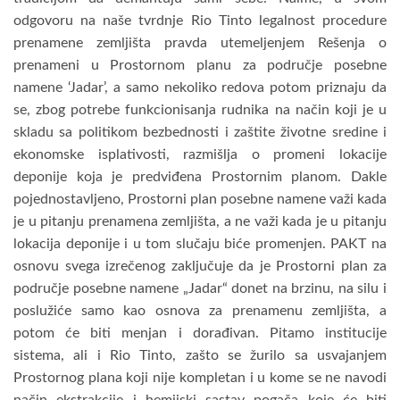
odgovoru na naše tvrdnje Rio Tinto legalnost procedure
prenamene zemljišta pravda utemeljenjem Rešenja o
prenameni u Prostornom planu za područje posebne
namene ‘Jadar’, a samo nekoliko redova potom priznaju da
se, zbog potrebe funkcionisanja rudnika na način koji je u
skladu sa politikom bezbednosti i zaštite životne sredine i
ekonomske isplativosti, razmišlja o promeni lokacije
deponije koja je predviđena Prostornim planom. Dakle
pojednostavljeno, Prostorni plan posebne namene važi kada
je u pitanju prenamena zemljišta, a ne važi kada je u pitanju
lokacija deponije i u tom slučaju biće promenjen. PAKT na
osnovu svega izrečenog zaključuje da je Prostorni plan za
područje posebne namene „Jadar“ donet na brzinu, na silu i
poslužiće samo kao osnova za prenamenu zemljišta, a
potom će biti menjan i dorađivan. Pitamo institucije
sistema, ali i Rio Tinto, zašto se žurilo sa usvajanjem
Prostornog plana koji nije kompletan i u kome se ne navodi
način ekstrakcije i hemijski sastav pogača koje će biti