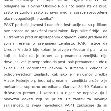
odlagane na jalovinu? Ukoliko Rio Tinto nema šta da krije,
zašto se žurilo i zašto su javni uvidi i rsprave sprovođene
oko novogodišnjih praznika?
PAKT podseća javnost i nadležne institucije da su prilikom
ove procedure prekršeni razni zakoni Republike Srbije i da
su trenutno pred drugostepenim organom Žalbe građana na
zbirna rešenja o prenameni zemljišta. PAKT ističe da
Uredba Vlade Srbije kojom je usvojen Prostorni plan, a za
koji se kaže da je osnov za prenamenu zemljišta nije
dovoljna, već je neophodno da postupak prenamene bude u
skladu i sa odredbama Zakona o šumama i Zakona o
poljoprivrednom zemljištu, čak iako je njen osnov Uredba
Vlade. Rešenje o prinudnoj prenameni zemljišta uručeno je
meštanima suprotno odredbama članova 84-90 Zakona o
državnom premeru i katastru, a nigde se nepojavljuju i
obavezni dokazi koji se prilažu uz zahtev za davanje
saglasnosti. Iz svega navedenog PAKT zaključuje da su