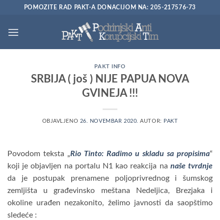
Preskoči
POMOZITE RAD PAKT-A DONACIJOM NA: 205-217576-73
na
sadržaj
PAKT INFO
SRBIJA ( još ) NIJE PAPUA NOVA
GVINEJA !!!
OBJAVLJENO
26. NOVEMBAR 2020.
AUTOR:
PAKT
Povodom teksta „
Rio Tinto: Radimo u skladu sa propisima
“
koji je objavljen na portalu N1 kao reakcija na
naše tvrdnje
da je postupak prenamene poljoprivrednog i šumskog
zemljišta u građevinsko meštana Nedeljica, Brezjaka i
okoline urađen nezakonito, želimo javnosti da saopštimo
sledeće :