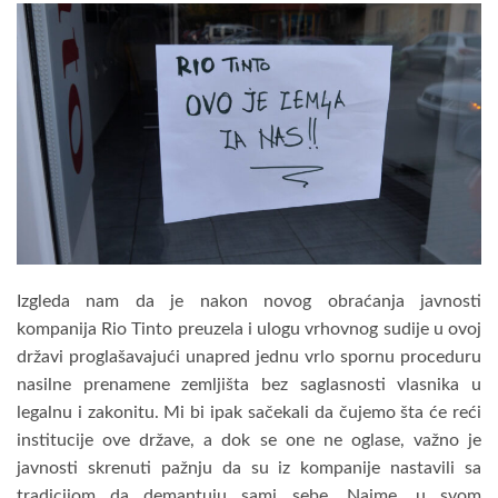
Izgleda nam da je nakon novog obraćanja javnosti
kompanija Rio Tinto preuzela i ulogu vrhovnog sudije u ovoj
državi proglašavajući unapred jednu vrlo spornu proceduru
nasilne prenamene zemljišta bez saglasnosti vlasnika u
legalnu i zakonitu. Mi bi ipak sačekali da čujemo šta će reći
institucije ove države, a dok se one ne oglase, važno je
javnosti skrenuti pažnju da su iz kompanije nastavili sa
tradicijom da demantuju sami sebe. Naime, u svom