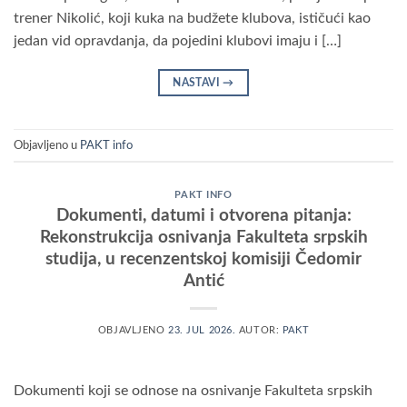
trener Nikolić, koji kuka na budžete klubova, ističući kao
jedan vid opravdanja, da pojedini klubovi imaju i […]
NASTAVI
→
Objavljeno u
PAKT info
PAKT INFO
Dokumenti, datumi i otvorena pitanja:
Rekonstrukcija osnivanja Fakulteta srpskih
studija, u recenzentskoj komisiji Čedomir
Antić
OBJAVLJENO
23. JUL 2026.
AUTOR:
PAKT
Dokumenti koji se odnose na osnivanje Fakulteta srpskih