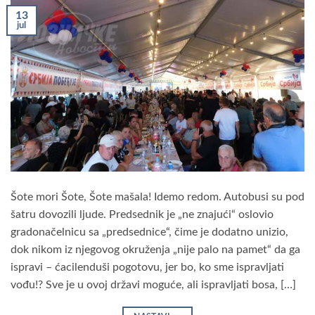
13
jul
Šote mori Šote, Šote mašala! Idemo redom. Autobusi su pod
šatru dovozili ljude. Predsednik je „ne znajući“ oslovio
gradonačelnicu sa „predsednice“, čime je dodatno unizio,
dok nikom iz njegovog okruženja „nije palo na pamet“ da ga
ispravi – ćacilenduši pogotovu, jer bo, ko sme ispravljati
vođu!? Sve je u ovoj državi moguće, ali ispravljati bosa, […]