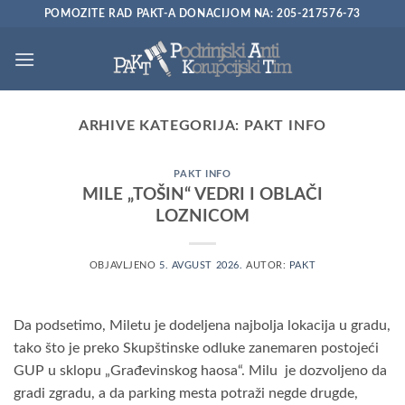
Preskoči
POMOZITE RAD PAKT-A DONACIJOM NA: 205-217576-73
na
sadržaj
ARHIVE KATEGORIJA:
PAKT INFO
PAKT INFO
MILE „TOŠIN“ VEDRI I OBLAČI
LOZNICOM
OBJAVLJENO
5. AVGUST 2026.
AUTOR:
PAKT
Da podsetimo, Miletu je dodeljena najbolja lokacija u gradu,
tako što je preko Skupštinske odluke zanemaren postojeći
GUP u sklopu „Građevinskog haosa“. Milu je dozvoljeno da
gradi zgradu, a da parking mesta potraži negde drugde,