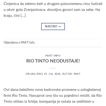
Činjenica da zeleno-beli u drugom poluvremenu nisu šutirali
u okvir gola Zrenjaninaca, dovoljno govori sam za sebe. Na
kraju, čini […]
NASTAVI
→
Objavljeno u
PAKT info
PAKT INFO
RIO TINTO NEODUSTAJE!
OBJAVLJENO
29. JUL 2026.
AUTOR:
PAKT
Ovi dana beležimo nove kadrovske promene u ozloglašenoj
firmi Rio Tinto. Nasuprot ono što su pojedinci mislili, da Rio
Tinto otišao iz Srbije, kompanija je ostala sa sedištem u