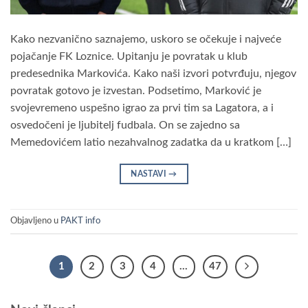
Kako nezvanično saznajemo, uskoro se očekuje i najveće
pojačanje FK Loznice. Upitanju je povratak u klub
predesednika Markovića. Kako naši izvori potvrđuju, njegov
povratak gotovo je izvestan. Podsetimo, Marković je
svojevremeno uspešno igrao za prvi tim sa Lagatora, a i
osvedočeni je ljubitelj fudbala. On se zajedno sa
Memedovićem latio nezahvalnog zadatka da u kratkom […]
NASTAVI
→
Objavljeno u
PAKT info
1
2
3
4
…
47