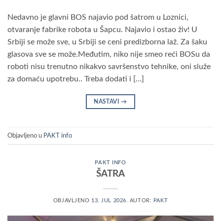
Nedavno je glavni BOS najavio pod šatrom u Loznici,
otvaranje fabrike robota u Šapcu. Najavio i ostao živ! U
Srbiji se može sve, u Srbiji se ceni predizborna laž. Za šaku
glasova sve se može.Međutim, niko nije smeo reći BOSu da
roboti nisu trenutno nikakvo savršenstvo tehnike, oni služe
za domaću upotrebu.. Treba dodati i […]
NASTAVI
→
Objavljeno u
PAKT info
PAKT INFO
ŠATRA
OBJAVLJENO
13. JUL 2026.
AUTOR:
PAKT