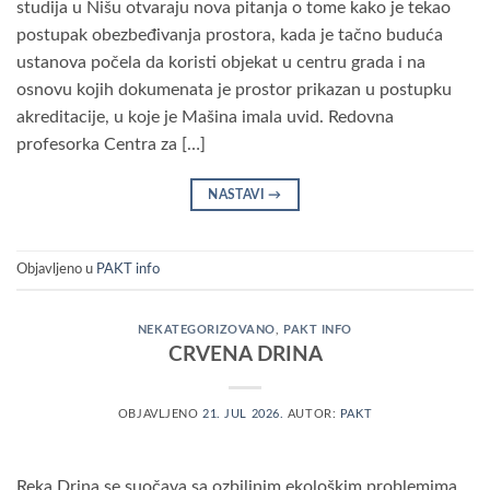
studija u Nišu otvaraju nova pitanja o tome kako je tekao
postupak obezbeđivanja prostora, kada je tačno buduća
ustanova počela da koristi objekat u centru grada i na
osnovu kojih dokumenata je prostor prikazan u postupku
akreditacije, u koje je Mašina imala uvid. Redovna
profesorka Centra za […]
NASTAVI
→
Objavljeno u
PAKT info
NEKATEGORIZOVANO
,
PAKT INFO
CRVENA DRINA
OBJAVLJENO
21. JUL 2026.
AUTOR:
PAKT
Reka Drina se suočava sa ozbiljnim ekološkim problemima,