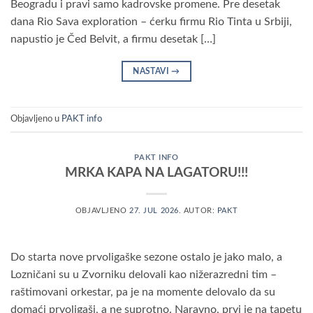
Beogradu i pravi samo kadrovske promene. Pre desetak
dana Rio Sava exploration – ćerku firmu Rio Tinta u Srbiji,
napustio je Čed Belvit, a firmu desetak […]
NASTAVI
→
Objavljeno u
PAKT info
PAKT INFO
MRKA KAPA NA LAGATORU!!!
OBJAVLJENO
27. JUL 2026.
AUTOR:
PAKT
Do starta nove prvoligaške sezone ostalo je jako malo, a
Lozničani su u Zvorniku delovali kao nižerazredni tim –
raštimovani orkestar, pa je na momente delovalo da su
domaći prvoligaši, a ne suprotno. Naravno, prvi je na tapetu