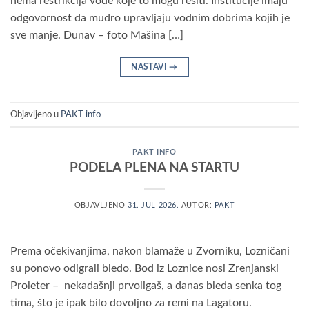
nema restrikcija vode koje to mogu rešiti. Institucije imaju
odgovornost da mudro upravljaju vodnim dobrima kojih je
sve manje. Dunav – foto Mašina […]
NASTAVI
→
Objavljeno u
PAKT info
PAKT INFO
PODELA PLENA NA STARTU
OBJAVLJENO
31. JUL 2026.
AUTOR:
PAKT
Prema očekivanjima, nakon blamaže u Zvorniku, Lozničani
su ponovo odigrali bledo. Bod iz Loznice nosi Zrenjanski
Proleter – nekadašnji prvoligaš, a danas bleda senka tog
tima, što je ipak bilo dovoljno za remi na Lagatoru.