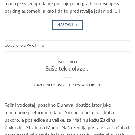
mada je svi znaju da ne postoji jasno gradsko rešenje za
parking automobila kao i da to predstvalja jedan od […]
NASTAVI
→
Objavljeno u
PAKT info
PAKT INFO
Suše tek dolaze…
OBJAVLJENO
2. AVGUST 2026.
AUTOR:
PAKT
Rečni vodostaj, posebno Dunava, dostiže istorijske
minimume prethodnih dana. Situacija neće biti bolja
uskoro, a posledice su velike, za Mašinu kažu Žaklina
Živković i Strahinja Macić. Naša zemlja postaje sve sušnija i