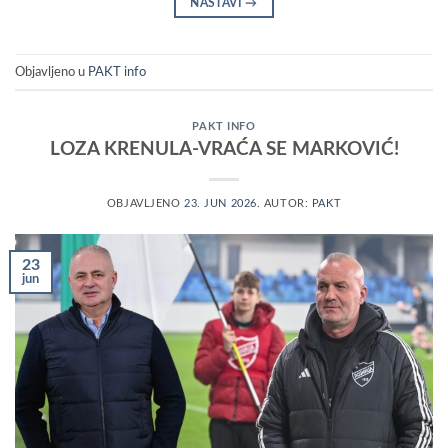
NASTAVI
→
Objavljeno u
PAKT info
PAKT INFO
LOZA KRENULA-VRAĆA SE MARKOVIĆ!
OBJAVLJENO
23. JUN 2026.
AUTOR:
PAKT
23
jun