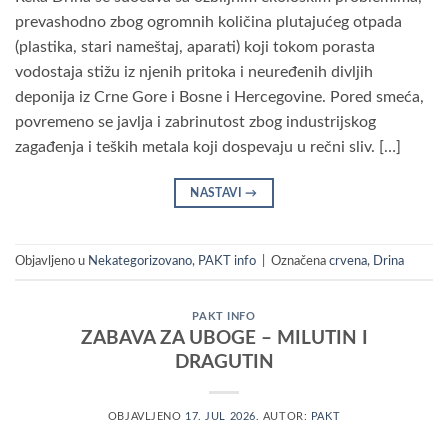
prevashodno zbog ogromnih količina plutajućeg otpada
(plastika, stari nameštaj, aparati) koji tokom porasta
vodostaja stižu iz njenih pritoka i neuređenih divljih
deponija iz Crne Gore i Bosne i Hercegovine. Pored smeća,
povremeno se javlja i zabrinutost zbog industrijskog
zagađenja i teških metala koji dospevaju u rečni sliv. […]
NASTAVI
→
Objavljeno u
Nekategorizovano
,
PAKT info
|
Označena
crvena
,
Drina
PAKT INFO
ZABAVA ZA UBOGE – MILUTIN I
DRAGUTIN
OBJAVLJENO
17. JUL 2026.
AUTOR:
PAKT