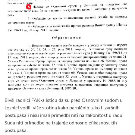
Bivši radnici FAK-a ističu da su pred Osnovnim sudom u
Loznici vodili više stotina kako parničnih tako i izvršnih
postupaka i nisu imali primedbi niti na zakonitost u radu
Suda niti primedbe na trajanje odnosno efikasnost tih
postupaka.