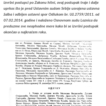
izvršni postupci po Zakonu hitni, ovaj postupak traje i dalje
uprkos što je pred Ustavnim sudom Srbije usvojena ustavna
žalba i odbijen ustavni spor Odlukom br. Už.2759/2011. od
07.02.2014. godine i naloženo Osnovnom sudu Loznica da
preduzme sve neophodne mere kako bi se izvršni postupak
okončao u najkraćem roku.