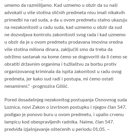
umemo da razmišljamo. Kad uzmemo u obzir da su naši
advokati u više stotina sličnih predmeta nisu imali nikakvih
primedbi na rad suda, a da u ovom predmetu stalno ukazuju
na nezakonitosti u radu suda, kad uzmemo u obzir da sud
ne dozvoljava kontrolu zakonitosti svog rada i kad uzmemo
u obzir da je u ovom predmetu prodavana imovina vredna
više stotina miliona dinara, zaključili smo da treba da
održimo sastanak na kome ćemo se dogovoriti da li ćemo se
obratiti državnim organima i tužilaštvu za borbu protiv
organizovanog kriminala da ispita zakonitost u radu ovog
predmeta, jer kako sud radi i postupa, mi ćemo ostati
nenamireni.“ -prognozira Glišić.
Pored dosadašnjeg nezakonitog postupanja Osnovnog suda
Loznica, novi Zakon o izvršnom postupku i njegov član 547,
podigao je ponovo buru u ovom predmetu, i upalio crvenu
lampicu kod obespravljenih radnika. Naime, član 547.
predviđa izjašnjavanje oštećenih u periodu 01.05. –