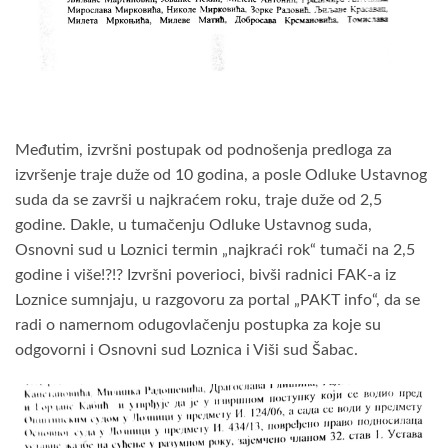
Međutim, izvršni postupak od podnošenja predloga za
izvršenje traje duže od 10 godina, a posle Odluke Ustavnog
suda da se završi u najkraćem roku, traje duže od 2,5
godine. Dakle, u tumačenju Odluke Ustavnog suda,
Osnovni sud u Loznici termin „najkraći rok“ tumači na 2,5
godine i više!?!? Izvršni poverioci, bivši radnici FAK-a iz
Loznice sumnjaju, u razgovoru za portal „PAKT info“, da se
radi o namernom odugovlačenju postupka za koje su
odgovorni i Osnovni sud Loznica i Viši sud Šabac.