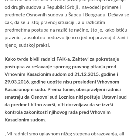
od drugih sudova u Republici Srbiji , navodeći primere i
predmete Osnovnih sudova u Šapcu i Beogradu. Dešava se
čak, da se u istoj pravnoj situaciji , a u različitim
predmetima postupa na različite načine, što je, kako ističu
pravnici, apsolutno nedozvolljeno u jednoj pravnoj državi i
njenoj sudskoj praksi.
Kako tvrde bivši radnici FAK-a, Zahtevi za pokretanje
postupka za rešavanje spornog pravnog pitanja pred
Vrhovnim Kasacionim sudom od 21.12.2015. godine i
29.03.2016. godine uopšte nisu prosleđeni Vrhovnom
Kasacionopm sudu. Prema tome, obespravljeni radnici
smatraju da Osnovni sud Loznica niti poštuje Ustavni sud
da predmet hitno završi, niti dozvoljava da se izvrši
kontrola zakonitosti njihovog rada pred Vrhovnim
Kasacionim sudom.
„Mi radnici smo uglavnom nižeg stepena obrazovanja, ali