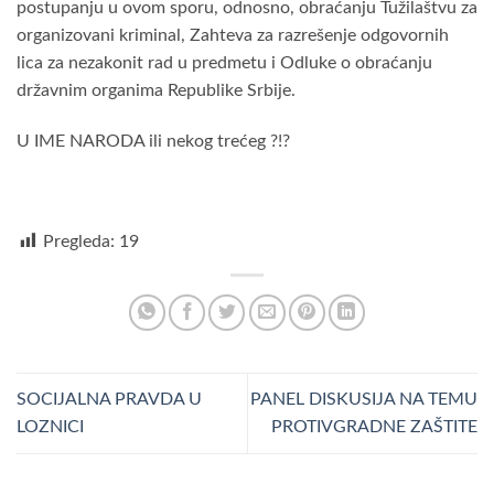
postupanju u ovom sporu, odnosno, obraćanju Tužilaštvu za
organizovani kriminal, Zahteva za razrešenje odgovornih
lica za nezakonit rad u predmetu i Odluke o obraćanju
državnim organima Republike Srbije.
U IME NARODA ili nekog trećeg ?!?
Pregleda:
19
SOCIJALNA PRAVDA U
PANEL DISKUSIJA NA TEMU
LOZNICI
PROTIVGRADNE ZAŠTITE