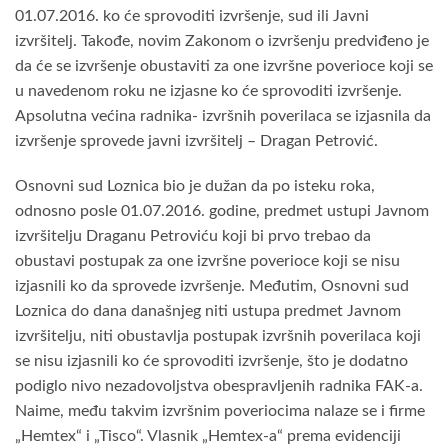
01.07.2016. ko će sprovoditi izvršenje, sud ili Javni
izvršitelj. Takođe, novim Zakonom o izvršenju predviđeno je
da će se izvršenje obustaviti za one izvršne poverioce koji se
u navedenom roku ne izjasne ko će sprovoditi izvršenje.
Apsolutna većina radnika- izvršnih poverilaca se izjasnila da
izvršenje sprovede javni izvršitelj – Dragan Petrović.
Osnovni sud Loznica bio je dužan da po isteku roka,
odnosno posle 01.07.2016. godine, predmet ustupi Javnom
izvršitelju Draganu Petroviću koji bi prvo trebao da
obustavi postupak za one izvršne poverioce koji se nisu
izjasnili ko da sprovede izvršenje. Međutim, Osnovni sud
Loznica do dana današnjeg niti ustupa predmet Javnom
izvršitelju, niti obustavlja postupak izvršnih poverilaca koji
se nisu izjasnili ko će sprovoditi izvršenje, što je dodatno
podiglo nivo nezadovoljstva obespravljenih radnika FAK-a.
Naime, među takvim izvršnim poveriocima nalaze se i firme
„Hemtex“ i „Tisco“. Vlasnik „Hemtex-a“ prema evidenciji