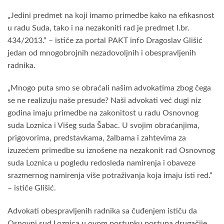
„Jedini predmet na koji imamo primedbe kako na efikasnost
u radu Suda, tako i na nezakoniti rad je predmet I.br.
434/2013.“ – ističe za portal PAKT info Dragoslav Glišić
jedan od mnogobrojnih nezadovoljnih i obespravljenih
radnika.
„Mnogo puta smo se obraćali našim advokatima zbog čega
se ne realizuju naše presude? Naši advokati već dugi niz
godina imaju primedbe na zakonitost u radu Osnovnog
suda Loznica i Višeg suda Šabac. U svojim obraćanjima,
prigovorima, predstavkama, žalbama i zahtevima za
izuzećem primedbe su iznošene na nezakonit rad Osnovnog
suda Loznica u pogledu redosleda namirenja i obaveze
srazmernog namirenja više potraživanja koja imaju isti red.“
– ističe Glišić.
Advokati obespravljenih radnika sa čuđenjem ističu da
Osnovni sud Loznica u ovom postupku postupa drugačije