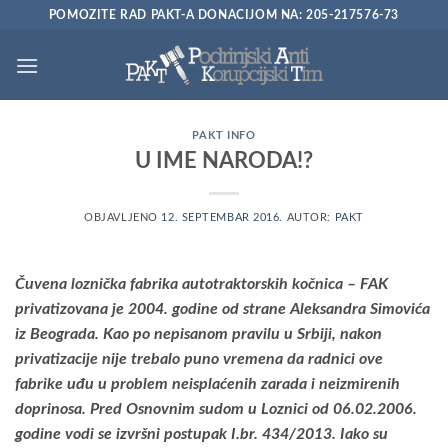
Preskoči
POMOZITE RAD PAKT-A DONACIJOM NA: 205-217576-73
na
sadržaj
PAKT INFO
U IME NARODA!?
OBJAVLJENO
12. SEPTEMBAR 2016.
AUTOR:
PAKT
Čuvena loznička fabrika autotraktorskih kočnica – FAK
privatizovana je 2004. godine od strane Aleksandra Simovića
iz Beograda. Kao po nepisanom pravilu u Srbiji, nakon
privatizacije nije trebalo puno vremena da radnici ove
fabrike uđu u problem neisplaćenih zarada i neizmirenih
doprinosa. Pred Osnovnim sudom u Loznici od 06.02.2006.
godine vodi se izvršni postupak I.br. 434/2013. Iako su