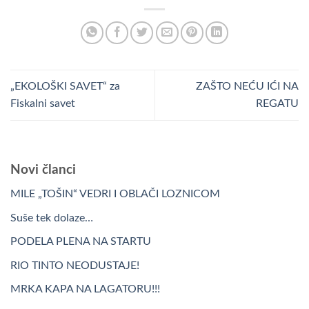
„EKOLOŠKI SAVET“ za
ZAŠTO NEĆU IĆI NA
Fiskalni savet
REGATU
Novi članci
MILE „TOŠIN“ VEDRI I OBLAČI LOZNICOM
Suše tek dolaze…
PODELA PLENA NA STARTU
RIO TINTO NEODUSTAJE!
MRKA KAPA NA LAGATORU!!!