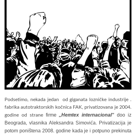
Podsetimo, nekada jedan od giganata lozničke industrije .
fabrika autotraktorskih kočnica FAK, privatizovana je 2004.
firme
„Hemtex internacional“
doo iz
godine od strane
Beograda, vlasnika Aleksandra Simovića. Privatizacija je
potom poništena 2008. godine kada je i potpuno prekinuta