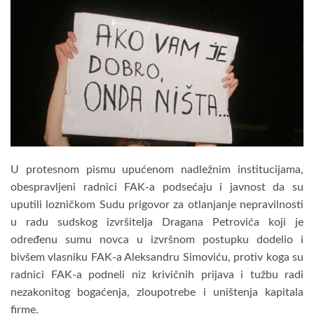
U protesnom pismu upućenom nadležnim institucijama,
obespravljeni radnici FAK-a podsećaju i javnost da su
uputili lozničkom Sudu prigovor za otlanjanje nepravilnosti
u radu sudskog izvršitelja Dragana Petrovića koji je
određenu sumu novca u izvršnom postupku dodelio i
bivšem vlasniku FAK-a Aleksandru Simoviću, protiv koga su
radnici FAK-a podneli niz krivičnih prijava i tužbu radi
nezakonitog bogaćenja, zloupotrebe i uništenja kapitala
firme.