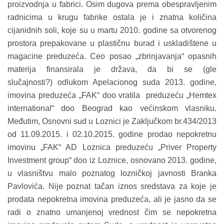
proizvodnja u fabrici. Osim dugova prema obespravljenim
radnicima u krugu fabrike ostala je i znatna količina
cijanidnih soli, koje su u martu 2010. godine sa otvorenog
prostora prepakovane u plastičnu burad i uskladištene u
magacine preduzeća. Ceo posao „zbrinjavanja“ opasnih
materija finansirala je država, da bi se (gle
slučajnosti?)
odlukom Apelacionog suda 2013. godine,
imovina preduzeća „FAK“ doo vratila preduzeću „Hemtex
international“ doo Beograd kao većinskom vlasniku.
Međutim,
Osnovni sud u Loznici je Zaključkom br.434/2013
od 11.09.2015. i 02.10.2015. godine prodao nepokretnu
imovinu „FAK“ AD Loznica preduzeću „Priver Property
Investment group“ doo iz Loznice, osnovano 2013. godine,
u vlasništvu malo poznatog lozničkoj javnosti Branka
Pavlovića. Nije poznat tačan iznos sredstava za koje je
prodata nepokretna imovina preduzeća, ali je jasno da se
radi o znatno umanjenoj vrednost čim se nepokretna