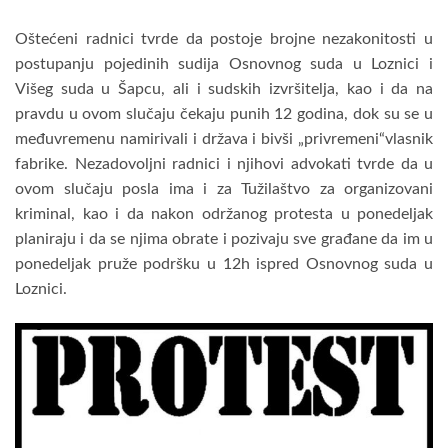
Oštećeni radnici tvrde da postoje brojne nezakonitosti u
postupanju pojedinih sudija Osnovnog suda u Loznici i
Višeg suda u Šapcu, ali i sudskih izvršitelja, kao i da na
pravdu u ovom slučaju čekaju punih 12 godina, dok su se u
međuvremenu namirivali i država i bivši „privremeni“vlasnik
fabrike. Nezadovoljni radnici i njihovi advokati tvrde da u
ovom slučaju posla ima i za Tužilaštvo za organizovani
kriminal, kao i da nakon održanog protesta u ponedeljak
planiraju i da se njima obrate i pozivaju sve građane da im u
ponedeljak pruže podršku u 12h ispred Osnovnog suda u
Loznici.