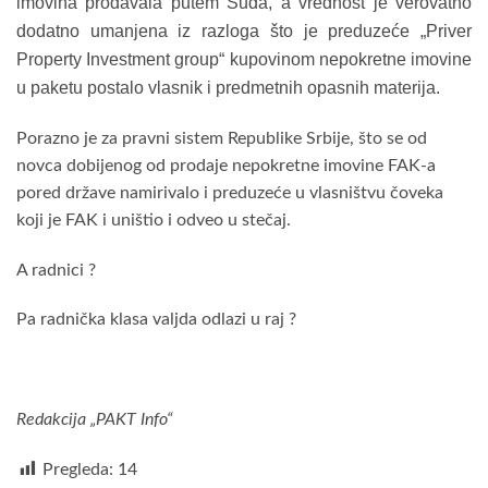
imovina prodavala putem Suda, a vrednost je verovatno
dodatno umanjena iz razloga što je preduzeće „Priver
Property Investment group“ kupovinom nepokretne imovine
u paketu postalo vlasnik i predmetnih opasnih materija.
Porazno je za pravni sistem Republike Srbije, što se od
novca dobijenog od prodaje nepokretne imovine FAK-a
pored države namirivalo i preduzeće u vlasništvu čoveka
koji je FAK i uništio i odveo u stečaj.
A radnici ?
Pa radnička klasa valjda odlazi u raj ?
Redakcija „PAKT Info“
Pregleda:
14