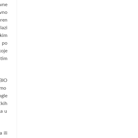
avne
avno
eren
lazi
skim
t po
koje
stim
 BIO
amo
gle
čkih
ka u
 ili