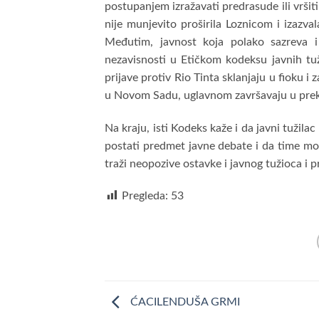
postupanjem izražavati predrasude ili vršit
nije munjevito proširila Loznicom i izazva
Međutim, javnost koja polako sazreva i
nezavisnosti u Etičkom kodeksu javnih tuž
prijave protiv Rio Tinta sklanjaju u fioku 
u Novom Sadu, uglavnom završavaju u pre
Na kraju, isti Kodeks kaže i da javni tuži
postati predmet javne debate i da time mož
traži neopozive ostavke i javnog tužioca i 
Pregleda:
53
ĆACILENDUŠA GRMI