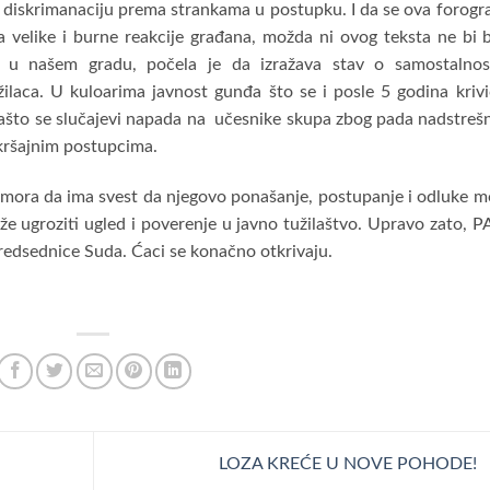
i diskrimanaciju prema strankama u postupku. I da se ova forogra
la velike i burne reakcije građana, možda ni ovog teksta ne bi b
 u našem gradu, počela je da izražava stav o samostalnost
ilaca. U kuloarima javnost gunđa što se i posle 5 godina kriv
i zašto se slučajevi napada na učesnike skupa zbog pada nadstreš
kršajnim postupcima.
lac mora da ima svest da njegovo ponašanje, postupanje i odluke 
e ugroziti ugled i poverenje u javno tužilaštvo. Upravo zato, 
predsednice Suda. Ćaci se konačno otkrivaju.
LOZA KREĆE U NOVE POHODE!