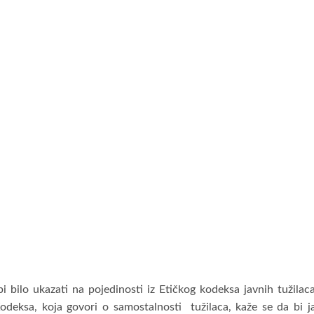
 bilo ukazati na pojedinosti iz Etičkog kodeksa javnih tužilac
odeksa, koja govori o samostalnosti tužilaca, kaže se da bi j