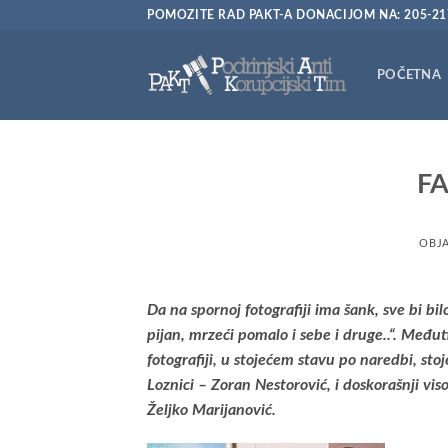
Preskoči
POMOZITE RAD PAKT-A DONACIJOM NA: 205-21
na
sadržaj
POČETNA
F
OBJ
Da na spornoj fotografiji ima šank, sve bi b
pijan, mrzeći pomalo i sebe i druge..“. Među
fotografiji, u stojećem stavu po naredbi, sto
Loznici – Zoran Nestorović, i doskorašnji vi
Željko Marijanović.