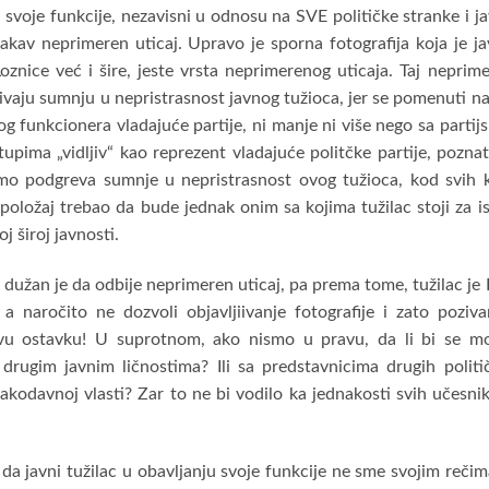
 svoje funkcije, nezavisni u odnosu na SVE političke stranke i j
 kakav neprimeren uticaj. Upravo je sporna fotografija koja je j
znice već i šire, jeste vrsta neprimerenog uticaja. Taj neprim
azivaju sumnju u nepristrasnost javnog tužioca, jer se pomenuti na
og funkcionera vladajuće partije, ni manje ni više nego sa partij
upima „vidljiv“ kao reprezent vladajuće politčke partije, pozna
mo podgreva sumnje u nepristrasnost ovog tužioca, kod svih 
 bi položaj trebao da bude jednak onim sa kojima tužilac stoji za i
j široj javnosti.
dužan je da odbije neprimeren uticaj, pa prema tome, tužilac je
očito ne dozvoli objavljiivanje fotografije i zato poziv
u ostavku! U suprotnom, ako nismo u pravu, da li bi se mo
 drugim javnim ličnostima? Ili sa predstavnicima drugih politi
zakodavnoj vlasti? Zar to ne bi vodilo ka jednakosti svih učesni
da javni tužilac u obavljanju svoje funkcije ne sme svojim rečima