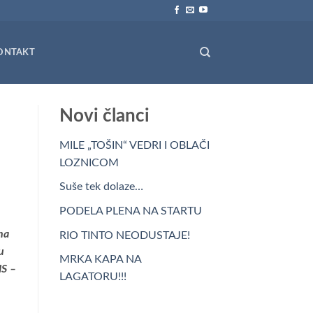
ONTAKT
Novi članci
MILE „TOŠIN“ VEDRI I OBLAČI
LOZNICOM
Suše tek dolaze…
PODELA PLENA NA STARTU
na
RIO TINTO NEODUSTAJE!
u
MRKA KAPA NA
NS –
LAGATORU!!!