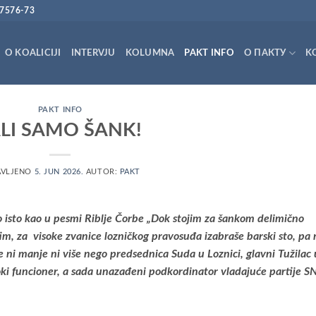
7576-73
O KOALICIJI
INTERVJU
KOLUMNA
PAKT INFO
О ПАКТУ
K
PAKT INFO
ALI SAMO ŠANK!
AVLJENO
5. JUN 2026.
AUTOR:
PAKT
ilo isto kao u pesmi Riblje Čorbe „Dok stojim za šankom delimično
tim, za visoke zvanice lozničkog pravosuđa izabraše barski sto, pa 
je ni manje ni više nego predsednica Suda u Loznici, glavni Tužilac 
soki funcioner, a sada unazađeni podkordinator vladajuće partije S