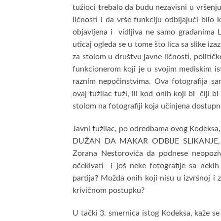
tužioci trebalo da budu nezavisni u vršenju
ličnosti i da vrše funkciju odbijajući bilo
objavljena i vidljiva ne samo građanima Lo
uticaj ogleda se u tome što lica sa slike iz
za stolom u društvu javne ličnosti, političk
funkcionerom koji je u svojim mediskim ist
raznim nepočinstvima. Ova fotografija sa
ovaj tužilac tuži, ili kod onih koji bi čiji
stolom na fotografiji koja učinjena dostupno
Javni tužilac, po odredbama ovog Kodeksa, 
DUŽAN DA MAKAR ODBIJE SLIKANJE, a nar
Zorana Nestorovića da podnese neopoziv
očekivati i još neke fotografije sa nekih
partija? Možda onih koji nisu u izvršnoj i 
krivičnom postupku?
U tački 3. smernica istog Kodeksa, kaže se 