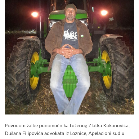
Povodom žalbe punomoćnika tuženog Zlatka Kokanovića,
Dušana Filipovića advokata iz Loznice, Apelacioni sud u