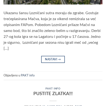
Ukazanu šansu Lozničani sutra moraju da zgrabe. Gostuje
trećeplasirana Mačva, koja je za vikend remizirala sa već
otpisanim FAPom. Pobedom Lozničani prilaze Mačvi na
samo bod, što bi značilo zeleno-belim u razigravanju. Derbi
27-og kola igra se na Lagatoru i počinje u 17 časova. Jedno
je sigurno, Lozničani par sezona nisu igrali meč od „većeg
[…]
NASTAVI
→
Objavljeno u
PAKT info
PAKT INFO
PUSTITE ZLATKA!!!