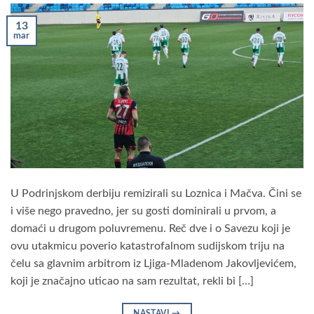
13
mar
U Podrinjskom derbiju remizirali su Loznica i Mačva. Čini se
i više nego pravedno, jer su gosti dominirali u prvom, a
domaći u drugom poluvremenu. Reč dve i o Savezu koji je
ovu utakmicu poverio katastrofalnom sudijskom triju na
čelu sa glavnim arbitrom iz Ljiga-Mladenom Jakovljevićem,
koji je značajno uticao na sam rezultat, rekli bi […]
NASTAVI
→