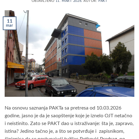
OBJAVLJENO
11. MART 2026.
AUTOR:
PAKT
11
mar
Na osnovu saznanja PAKTa sa pretresa od 10.03.2026
godine, jasno je da je saopštenje koje je iznelo OJT netačno
i neistinito. Zato se PAKT dao u istraživanje: šta je, zapravo,
istina? Jedino tačno je, a što se potvrđuje i zapisnikom,