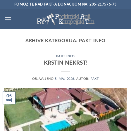
Preskoči
POMOZITE RAD PAKT-A DONACIJOM NA: 205-217576-73
na
sadržaj
ARHIVE KATEGORIJA:
PAKT INFO
PAKT INFO
KRSTIN NEKRST!
OBJAVLJENO
5. MAJ 2026.
AUTOR:
PAKT
05
maj