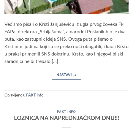
Već smo pisali o Krsti Janjuševiću iz ugla prvog čoveka Fk
FAPa, direktora „Srbijašuma“, a narodni Poslanik bio je dva
puta, kao zastupnik ideja SNS. Ovoga puta pišemo o
Krstinim ljudima koji su se preko noći obogatili, i kao i Krsto
u praksi primenili SNS doktrinu. Krsto, kao i njegovi bliski
saradnici ne bi trebalo […]
NASTAVI
→
Objavljeno u
PAKT info
PAKT INFO
LOZNICA NA NAPREDNJAČKOM DNU!!!