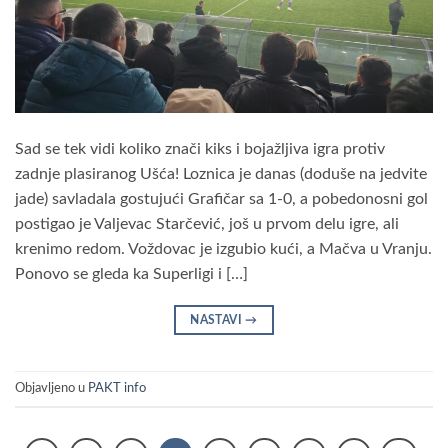
Sad se tek vidi koliko znači kiks i bojažljiva igra protiv
zadnje plasiranog Ušća! Loznica je danas (doduše na jedvite
jade) savladala gostujući Grafičar sa 1-0, a pobedonosni gol
postigao je Valjevac Starčević, još u prvom delu igre, ali
krenimo redom. Voždovac je izgubio kući, a Mačva u Vranju.
Ponovo se gleda ka Superligi i […]
NASTAVI
→
Objavljeno u
PAKT info