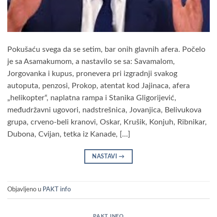
Pokušaću svega da se setim, bar onih glavnih afera. Počelo
je sa Asamakumom, a nastavilo se sa: Savamalom,
Jorgovanka i kupus, pronevera pri izgradnji svakog
autoputa, penzosi, Prokop, atentat kod Jajinaca, afera
„helikopter“, naplatna rampa i Stanika Gligorijević,
međudržavni ugovori, nadstrešnica, Jovanjica, Belivukova
grupa, crveno-beli kranovi, Oskar, Krušik, Konjuh, Ribnikar,
Dubona, Cvijan, tetka iz Kanade, […]
NASTAVI
→
Objavljeno u
PAKT info
PAKT INFO