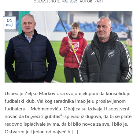
OBJAVLJENO
1. MAJ 2026.
AUTOR:
PAKT
01
maj
Uspeo je Željko Marković sa svojom ekipom da konsoliduje
fudbalski klub. Velikog saradnika imao je u proslavljenom
fudbaleru – Mehmedoviću. Obojica su izdvajali i sopstveni
novac da bi „večiti gubitaš“ isplivao iz dugova, da bi se plate
redovno isplaćivale svima, da bi bilo novca za sve. I bilo je.
Ostvaren je i jedan od najvećih […]