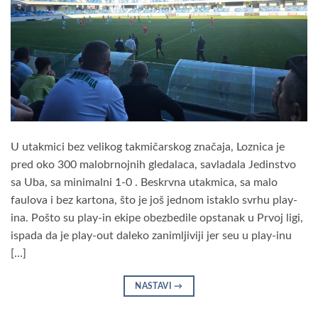
U utakmici bez velikog takmičarskog značaja, Loznica je
pred oko 300 malobrnojnih gledalaca, savladala Jedinstvo
sa Uba, sa minimalni 1-0 . Beskrvna utakmica, sa malo
faulova i bez kartona, što je još jednom istaklo svrhu play-
ina. Pošto su play-in ekipe obezbedile opstanak u Prvoj ligi,
ispada da je play-out daleko zanimljiviji jer seu u play-inu
[…]
NASTAVI
→