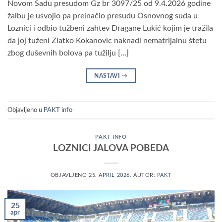
Novom Sadu presudom Gz br 3097/25 od 9.4.2026 godine
žalbu je usvojio pa preinačio presudu Osnovnog suda u
Loznici i odbio tužbeni zahtev Dragane Lukić kojim je tražila
da joj tuženi Zlatko Kokanovic naknadi nematrijalnu štetu
zbog duševnih bolova pa tužilju […]
NASTAVI
→
Objavljeno u
PAKT info
PAKT INFO
LOZNICI JALOVA POBEDA
OBJAVLJENO
25. APRIL 2026.
AUTOR:
PAKT
25
apr