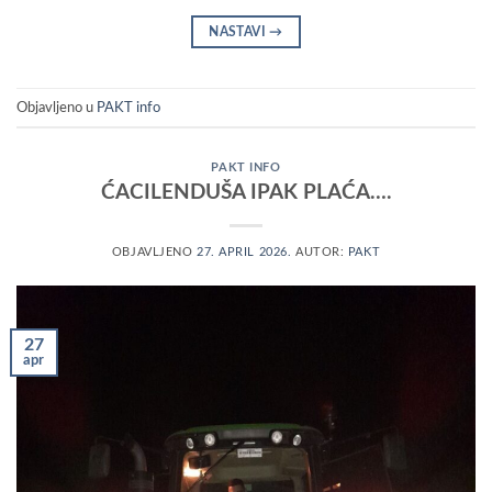
NASTAVI
→
Objavljeno u
PAKT info
PAKT INFO
ĆACILENDUŠA IPAK PLAĆA….
OBJAVLJENO
27. APRIL 2026.
AUTOR:
PAKT
27
apr