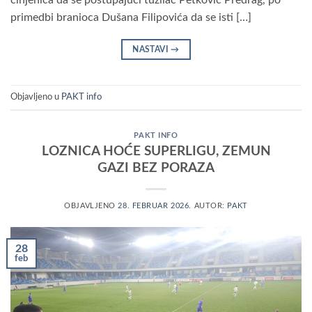
činjenica da se postupajući tužilac Petković Predrag, po
primedbi branioca Dušana Filipovića da se isti […]
NASTAVI
→
Objavljeno u
PAKT info
PAKT INFO
LOZNICA HOĆE SUPERLIGU, ZEMUN
GAZI BEZ PORAZA
OBJAVLJENO
28. FEBRUAR 2026.
AUTOR:
PAKT
28
feb