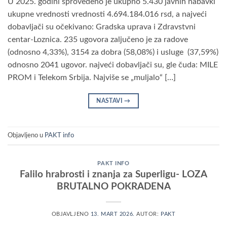
U 2025. godini sprovedeno je ukupno 5.430 javnih nabavki
ukupne vrednosti vrednosti 4.694.184.016 rsd, a najveći
dobavljači su očekivano: Gradska uprava i Zdravstvni
centar-Loznica. 235 ugovora zaljučeno je za radove
(odnosno 4,33%), 3154 za dobra (58,08%) i usluge (37,59%)
odnosno 2041 ugovor. najveći dobavljači su, gle čuda: MILE
PROM i Telekom Srbija. Najviše se „muljalo“ […]
NASTAVI
→
Objavljeno u
PAKT info
PAKT INFO
Falilo hrabrosti i znanja za Superligu- LOZA
BRUTALNO POKRADENA
OBJAVLJENO
13. MART 2026.
AUTOR:
PAKT