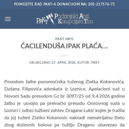
Preskoči
POMOZITE RAD PAKT-A DONACIJOM NA: 205-217576-73
na
sadržaj
PAKT INFO
ĆACILENDUŠA IPAK PLAĆA….
OBJAVLJENO
27. APRIL 2026.
AUTOR:
PAKT
Povodom žalbe punomoćnika tuženog Zlatka Kokanovića,
Dušana Filipovića advokata iz Loznice, Apelacioni sud u
Novom Sadu presudom Gz br 3097/25 od 9.4.2026 godine
žalbu je usvojio pa preinačio presudu Osnovnog suda u
Loznici i odbio tužbeni zahtev Dragane Lukić kojim je tražila
da joj tuženi Zlatko Kokanovic naknadi nematrijalnu štetu
zbog duševnih bolova pa tužilju Draganu obavezao da