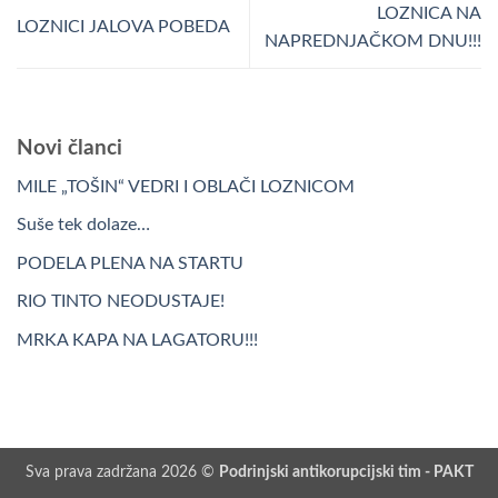
LOZNICA NA
LOZNICI JALOVA POBEDA
NAPREDNJAČKOM DNU!!!
Novi članci
MILE „TOŠIN“ VEDRI I OBLAČI LOZNICOM
Suše tek dolaze…
PODELA PLENA NA STARTU
RIO TINTO NEODUSTAJE!
MRKA KAPA NA LAGATORU!!!
Sva prava zadržana 2026 ©
Podrinjski antikorupcijski tim - PAKT