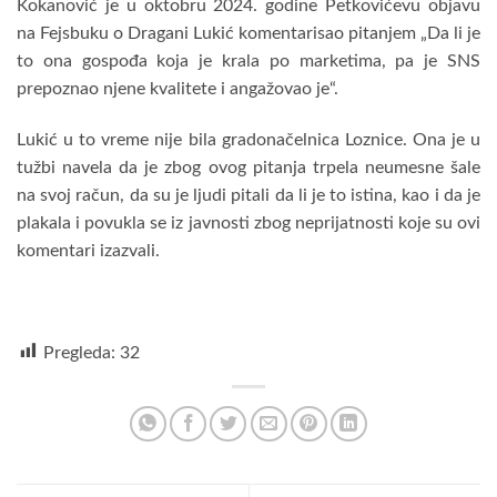
Kokanović je u oktobru 2024. godine Petkovićevu objavu
na Fejsbuku o Dragani Lukić komentarisao pitanjem „Da li je
to ona gospođa koja je krala po marketima, pa je SNS
prepoznao njene kvalitete i angažovao je“.
Lukić u to vreme nije bila gradonačelnica Loznice. Ona je u
tužbi navela da je zbog ovog pitanja trpela neumesne šale
na svoj račun, da su je ljudi pitali da li je to istina, kao i da je
plakala i povukla se iz javnosti zbog neprijatnosti koje su ovi
komentari izazvali.
Pregleda:
32