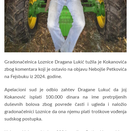
Gradonačelnica Loznice Dragana Lukić tužila je Kokanovića
zbog komentara koji je ostavio na objavu Nebojše Petkovića
na Fejsbuku iz 2024. godine.
Apelacioni sud je odbio zahtev Dragane Lukuć da joj
Kokanović isplati 100.000 dinara na ime pretrpljenih
duševnih bolova zbog povrede časti i ugleda i naložio
gradonačelnici Loznice da ona njemu plati troškove vođenja
sudskog postupka.