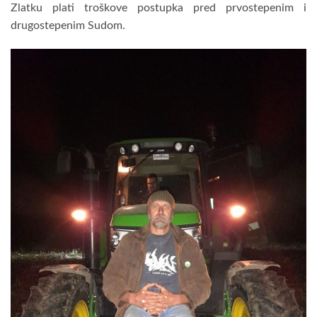
Zlatku plati troškove postupka pred prvostepenim i
drugostepenim Sudom.