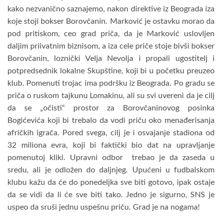
kako nezvanično saznajemo, nakon direktive iz Beograda iza
koje stoji bokser Borovčanin. Marković je ostavku morao da
pod pritiskom, ceo grad priča, da je Marković uslovljen
daljim priivatnim biznisom, a iza cele priče stoje bivši bokser
Borovčanin, loznički Velja Nevolja i propali ugostitelj i
potpredsednik lokalne Skupštine, koji bi u početku preuzeo
klub. Pomenuti trojac ima podršku iz Beograda. Po gradu se
priča o ruskom tajkunu Lomakinu, ali su svi uvereni da je cilj
da se „očisti“ prostor za Borovčaninovog posinka
Bogićevića koji bi trebalo da vodi priču oko menađerisanja
afričkih igrača. Pored svega, cilj je i osvajanje stadiona od
32 miliona evra, koji bi faktički bio dat na upravljanje
pomenutoj kliki. Upravni odbor trebao je da zaseda u
sredu, ali je odložen do daljnjeg. Upućeni u fudbalskom
klubu kažu da će do ponedeljka sve biti gotovo, ipak ostaje
da se vidi da li će sve biti tako. Jedno je sigurno, SNS je
uspeo da sruši jednu uspešnu priču. Grad je na nogama!